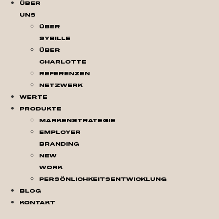
Über
Uns
Über
Sybille
Über
Charlotte
Referenzen
Netzwerk
Werte
Produkte
Markenstrategie
Employer
Branding
New
Work
Persönlichkeitsentwicklung
Blog
Kontakt