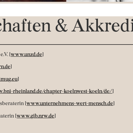
chaften & Akkred
.V. [
www.unzd.de
]
n.de
]
mug.eu
]
bni-rheinland.de/chapter-koelnwest-koeln/de/
]
sberaterin [
www.unternehmens-wert-mensch.de
]
aterin [
www.gib.nrw.de
]