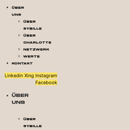
Über
Uns
Über
Sybille
Über
Charlotte
Netzwerk
Werte
Kontakt
Linkedin
Xing
Instagram
Facebook
Über
Uns
Über
Sybille